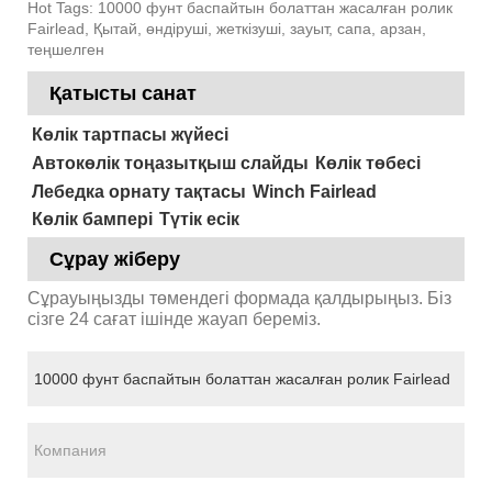
Hot Tags: 10000 фунт баспайтын болаттан жасалған ролик
Fairlead, Қытай, өндіруші, жеткізуші, зауыт, сапа, арзан,
теңшелген
Қатысты санат
Көлік тартпасы жүйесі
Автокөлік тоңазытқыш слайды
Көлік төбесі
Лебедка орнату тақтасы
Winch Fairlead
Көлік бампері
Түтік есік
Сұрау жіберу
Сұрауыңызды төмендегі формада қалдырыңыз. Біз
сізге 24 сағат ішінде жауап береміз.