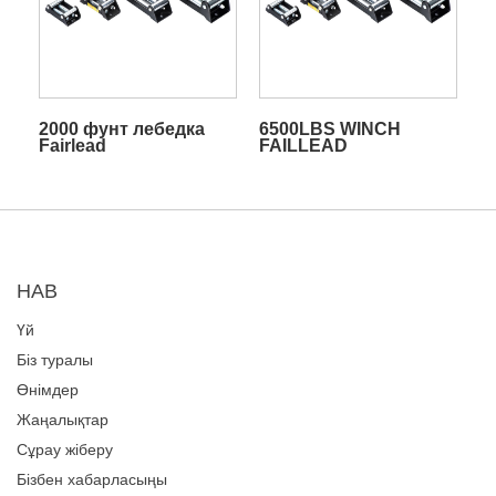
2000 фунт лебедка
6500LBS WINCH
Fairlead
FAILLEAD
НАВ
Үй
Біз туралы
Өнімдер
Жаңалықтар
Сұрау жіберу
Бізбен хабарласыңы