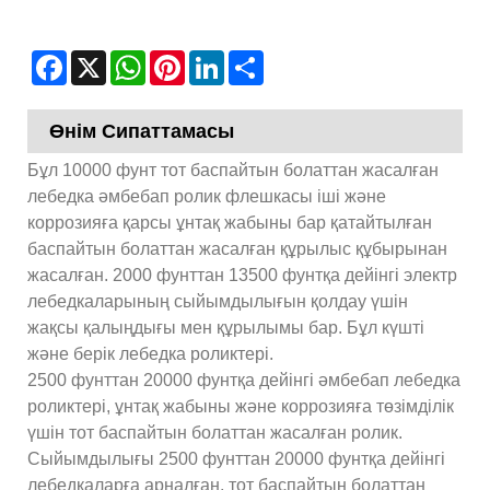
Facebook
X
WhatsApp
Pinterest
LinkedIn
Share
Өнім Сипаттамасы
Бұл 10000 фунт тот баспайтын болаттан жасалған
лебедка әмбебап ролик флешкасы іші және
коррозияға қарсы ұнтақ жабыны бар қатайтылған
баспайтын болаттан жасалған құрылыс құбырынан
жасалған. 2000 фунттан 13500 фунтқа дейінгі электр
лебедкаларының сыйымдылығын қолдау үшін
жақсы қалыңдығы мен құрылымы бар. Бұл күшті
және берік лебедка роликтері.
2500 фунттан 20000 фунтқа дейінгі әмбебап лебедка
роликтері, ұнтақ жабыны және коррозияға төзімділік
үшін тот баспайтын болаттан жасалған ролик.
Сыйымдылығы 2500 фунттан 20000 фунтқа дейінгі
лебедкаларға арналған, тот баспайтын болаттан