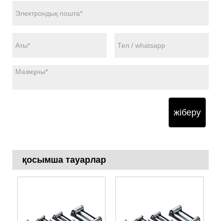
жіберу
қосымша тауарлар