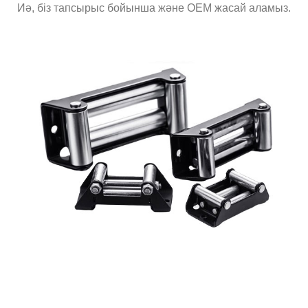
Иә, біз тапсырыс бойынша және OEM жасай аламыз.