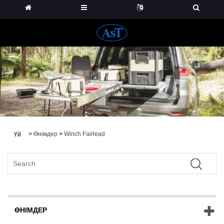
>
Өнімдер
>
Winch Fairlead
Үй
ӨНІМДЕР