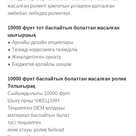
жасалған роликті қамтитын ұнтақпен қапталған
әмбебап лебедка роликтері.
10000 фунт тот баспайтын болаттан жасалған
шығыршық
● Арнайы дизайн опциялары
● Төзімді коррозияға төзімділік
● Жеңілдетілген орнату
● Бюджетке қолайлы шешім
10000 фунт баспайтын болаттан жасалған ролик
Толығырақ
Сыйымдылығы 10000 фунт
Шығу орны ЧЖЕЦЗЯН
Теңшелген OEM қолдауы
материал баспайтын болат
түсі теңшелген
өнім атауы ролик fairlead