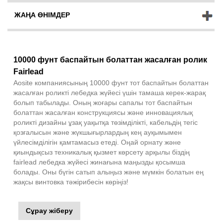
ЖАҢА ӨНІМДЕР
10000 фунт баспайтын болаттан жасалған ролик
Fairlead
Aosite компаниясының 10000 фунт тот баспайтын болаттан
жасалған роликті лебедка жүйесі үшін тамаша керек-жарақ
болып табылады. Оның жоғары сапалы тот баспайтын
болаттан жасалған конструкциясы және инновациялық
роликті дизайны ұзақ уақытқа төзімділікті, кабельдің тегіс
қозғалысын және жүкшығырлардың кең ауқымымен
үйлесімділігін қамтамасыз етеді. Оңай орнату және
қиындықсыз техникалық қызмет көрсету арқылы біздің
fairlead лебедка жүйесі жинағына маңызды қосымша
болады. Оны бүгін сатып алыңыз және мүмкін болатын ең
жақсы винтовка тәжірибесін көріңіз!
Сұрау жіберу