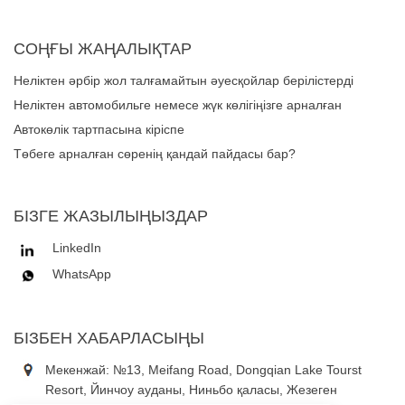
СОҢҒЫ ЖАҢАЛЫҚТАР
Неліктен әрбір жол талғамайтын әуесқойлар берілістерді
басқару үшін сенімді көлік тартпасы жүйесіне сенеді?
Неліктен автомобильге немесе жүк көлігіңізге арналған
көліктер жүйесін таңдау керек?
Автокөлік тартпасына кіріспе
Төбеге арналған сөренің қандай пайдасы бар?
БІЗГЕ ЖАЗЫЛЫҢЫЗДАР
LinkedIn
WhatsApp
БІЗБЕН ХАБАРЛАСЫҢЫ
Мекенжай: №13, Meifang Road, Dongqian Lake Tourst
Resort, Йинчоу ауданы, Ниньбо қаласы, Жезеген