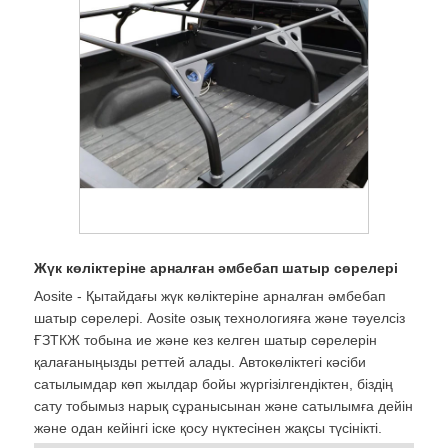
Жүк көліктеріне арналған әмбебап шатыр сөрелері
Aosite - Қытайдағы жүк көліктеріне арналған әмбебап
шатыр сөрелері. Aosite озық технологияға және тәуелсіз
ҒЗТКЖ тобына ие және кез келген шатыр сөрелерін
қалағаныңызды реттей алады. Автокөліктегі кәсіби
сатылымдар көп жылдар бойы жүргізілгендіктен, біздің
сату тобымыз нарық сұранысынан және сатылымға дейін
және одан кейінгі іске қосу нүктесінен жақсы түсінікті.