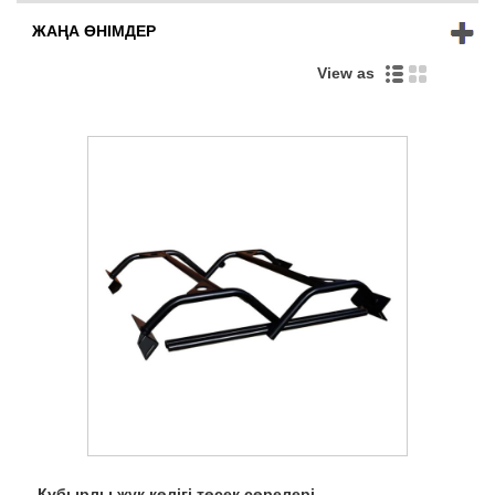
ЖАҢА ӨНІМДЕР
View as
Құбырлы жүк көлігі төсек сөрелері