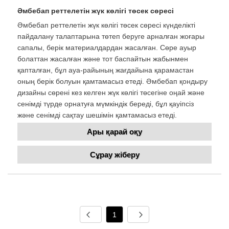
Әмбебап реттелетін жүк көлігі төсек сөресі
Әмбебап реттелетін жүк көлігі төсек сөресі күнделікті
пайдалану талаптарына төтеп беруге арналған жоғары
сапалы, берік материалдардан жасалған. Сөре ауыр
болаттан жасалған және тот баспайтын жабынмен
қапталған, бұл ауа-райының жағдайына қарамастан
оның берік болуын қамтамасыз етеді. Әмбебап қондыру
дизайны сөрені кез келген жүк көлігі төсегіне оңай және
сенімді түрде орнатуға мүмкіндік береді, бұл қауіпсіз
және сенімді сақтау шешімін қамтамасыз етеді.
Ары қарай оқу
Сұрау жіберу
1