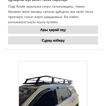
Сізді Aosite зауытына соңғы сатылымдағы, төмен
бағамен және жоғары сапалы құбырлы жүк көлігі төсек
тіректерін сатып алуға шақырамыз. Біз сізбен
ынтымақтастықты асыға күтеміз.
Ары қарай оқу
Сұрау жіберу