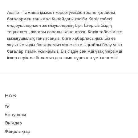
Aosite - тамаша қызмет көрсетуімізбен және қолайлы
бағалармен танымал Қытайдағы кәсіби Көлік төбесі
өндірушілер мен жеткізушілердің бірі. Егер сіз біздің
теңшелген, жоғары сапалы және арзан Көлік төбесіімізге
қызығушылық танытсаңыз, бізге хабарласыңыз. Біз өз
зауытымызды басқарамыз және сізге ыңғайлы болу үшін
бағалар тізімін ұсынамыз. Біз сіздің сенімді ұзақ мерзімді
іскер серіктес боламыз деп шын жүректен үміттенеміз!
НАВ
Үй
Біз туралы
Өнімдер
Жаңалықтар