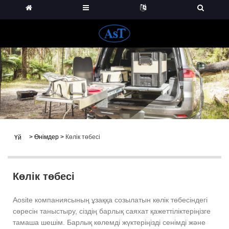
>
Өнімдер
>
Көлік төбесі
Үй
Көлік төбесі
Aosite компаниясының ұзаққа созылатын көлік төбесіндегі
сөресін таныстыру, сіздің барлық саяхат қажеттіліктеріңізге
тамаша шешім. Барлық көлемді жүктеріңізді сенімді және