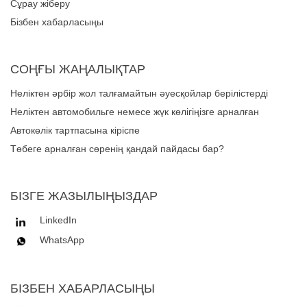
Сұрау жіберу
Бізбен хабарласыңы
СОҢҒЫ ЖАҢАЛЫҚТАР
Неліктен әрбір жол талғамайтын әуесқойлар берілістерді
басқару үшін сенімді көлік тартпасы жүйесіне сенеді?
Неліктен автомобильге немесе жүк көлігіңізге арналған
көліктер жүйесін таңдау керек?
Автокөлік тартпасына кіріспе
Төбеге арналған сөренің қандай пайдасы бар?
БІЗГЕ ЖАЗЫЛЫҢЫЗДАР
LinkedIn
WhatsApp
БІЗБЕН ХАБАРЛАСЫҢЫ