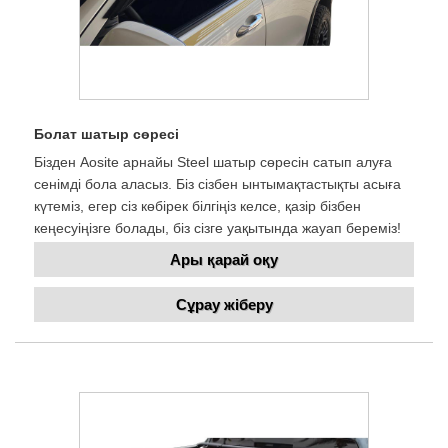
Болат шатыр сөресі
Бізден Aosite арнайы Steel шатыр сөресін сатып алуға
сенімді бола аласыз. Біз сізбен ынтымақтастықты асыға
күтеміз, егер сіз көбірек білгіңіз келсе, қазір бізбен
кеңесуіңізге болады, біз сізге уақытында жауап береміз!
Ары қарай оқу
Сұрау жіберу