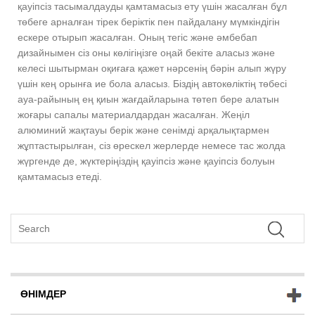
қауіпсіз тасымалдауды қамтамасыз ету үшін жасалған бұл
төбеге арналған тірек беріктік пен пайдалану мүмкіндігін
ескере отырып жасалған. Оның тегіс және әмбебап
дизайнымен сіз оны көлігіңізге оңай бекіте аласыз және
келесі шытырман оқиғаға қажет нәрсенің бәрін алып жүру
үшін кең орынға ие бола аласыз. Біздің автокөліктің төбесі
ауа-райының ең қиын жағдайларына төтеп бере алатын
жоғары сапалы материалдардан жасалған. Жеңіл
алюминий жақтауы берік және сенімді арқалықтармен
жұптастырылған, сіз өрескел жерлерде немесе тас жолда
жүргенде де, жүктеріңіздің қауіпсіз және қауіпсіз болуын
қамтамасыз етеді.
ӨНІМДЕР