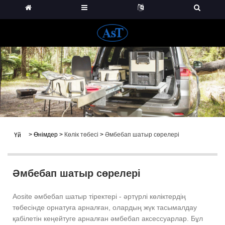
>
Өнімдер
>
Көлік төбесі
>
Әмбебап шатыр сөрелері
Үй
Әмбебап шатыр сөрелері
Aosite әмбебап шатыр тіректері - әртүрлі көліктердің
төбесінде орнатуға арналған, олардың жүк тасымалдау
қабілетін кеңейтуге арналған әмбебап аксессуарлар. Бұл