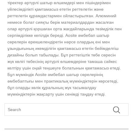
тіректер әртүрлі шатыр өлшемдері мен пішіндерімен
үйлесімділікті қамтамасыз ететін реттелетін және
реттелетін құрамдастармен ойластырылған. Алюминий
немесе болат сияқты берік материалдардан жасалған
олар әртүрлі қоршаған орта жағдайларында төзімділік пен
серпімділікке кепілдік береді. Aosite әмбебап шатыр
сөрелерін ерекшелендіретін нәрсе олардың ені мен
ұзындығының икемділігін қамтамасыз ететін бейімделгіш
дизайны болып табылады. Бұл реттегіштік төбе сөресін
жүк көлігі төбесінің әртүрлі өлшемдеріне тамаша сәйкес
келтіру үшін оңай теңшеуге болатынын қамтамасыз етеді.
Бұл мүмкіндік Aosite әмбебап шатыр сөрелерінің
әмбебаптығы мен практикалық мүмкіндіктерін көрсетеді,
бұл оларды көлік құралының жүк тасымалдау
мүмкіндіктерін жақсарту үшін сенімді таңдау етеді.