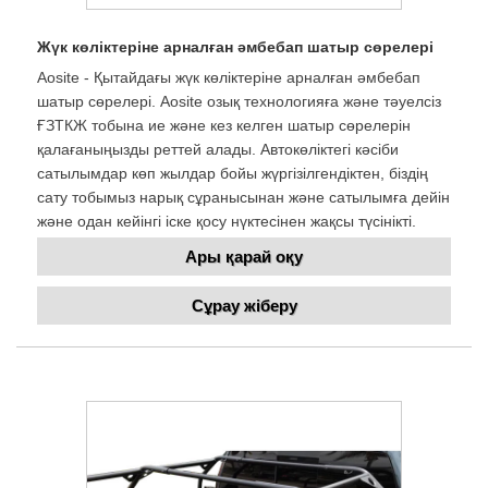
Жүк көліктеріне арналған әмбебап шатыр сөрелері
Aosite - Қытайдағы жүк көліктеріне арналған әмбебап
шатыр сөрелері. Aosite озық технологияға және тәуелсіз
ҒЗТКЖ тобына ие және кез келген шатыр сөрелерін
қалағаныңызды реттей алады. Автокөліктегі кәсіби
сатылымдар көп жылдар бойы жүргізілгендіктен, біздің
сату тобымыз нарық сұранысынан және сатылымға дейін
және одан кейінгі іске қосу нүктесінен жақсы түсінікті.
Ары қарай оқу
Сұрау жіберу