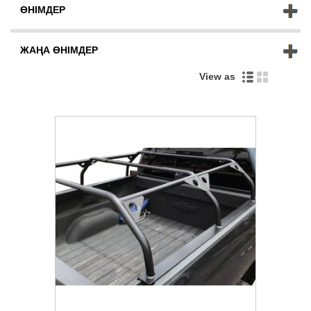
ӨНІМДЕР
ЖАҢА ӨНІМДЕР
View as