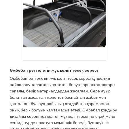
Әмбебап реттелетін жүк көлігі төсек сөресі
Әмбебап реттелетін жүк көлігі төсек сөресі күнделікті
пайдалану талаптарына төтеп беруге арналған жоғары
сапалы, берік материалдардан жасалған. Сөре ауыр
болаттан жасалған және тот баспайтын жабынмен
қапталған, бұл ауа-райының жағдайына қарамастан
оның берік болуын қамтамасыз етеді. Әмбебап қондыру
дизайны сөрені кез келген жүк көлігі төсегіне оңай және
сенімді түрде орнатуға мүмкіндік береді, бұл қауіпсіз
және сенімді сақтау шешімін қамтамасыз етеді.