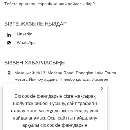
Төбеге арналған сөренің қандай пайдасы бар?
БІЗГЕ ЖАЗЫЛЫҢЫЗДАР
LinkedIn
WhatsApp
БІЗБЕН ХАБАРЛАСЫҢЫ
Мекенжай: №13, Meifang Road, Dongqian Lake Tourst
Resort, Йинчоу ауданы, Ниньбо қаласы, Жезеген
провинциясы, Қытай
X
Тел:
+86-18867637353
Біз cookie файлдарын сізге жақсырақ
Телефон:
+86-18867637353
шолу тәжірибесін ұсыну, сайт трафигін
Электрондық пошта:
daniel3@china-astauto.com
талдау және мазмұнды жекелендіру үшін
пайдаланамыз. Осы сайтты пайдалану
арқылы сіз cookie файлдарын