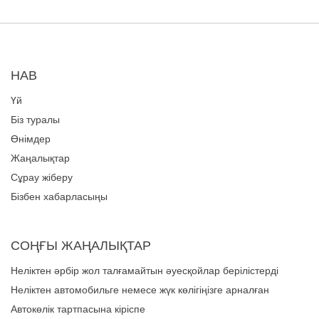
НАВ
Үй
Біз туралы
Өнімдер
Жаңалықтар
Сұрау жіберу
Бізбен хабарласыңы
СОҢҒЫ ЖАҢАЛЫҚТАР
Неліктен әрбір жол талғамайтын әуесқойлар берілістерді
басқару үшін сенімді көлік тартпасы жүйесіне сенеді?
Неліктен автомобильге немесе жүк көлігіңізге арналған
көліктер жүйесін таңдау керек?
Автокөлік тартпасына кіріспе