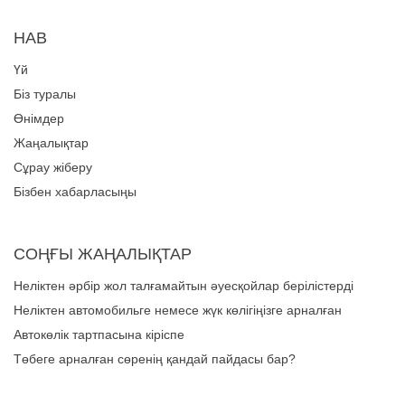
НАВ
Үй
Біз туралы
Өнімдер
Жаңалықтар
Сұрау жіберу
Бізбен хабарласыңы
СОҢҒЫ ЖАҢАЛЫҚТАР
Неліктен әрбір жол талғамайтын әуесқойлар берілістерді
басқару үшін сенімді көлік тартпасы жүйесіне сенеді?
Неліктен автомобильге немесе жүк көлігіңізге арналған
көліктер жүйесін таңдау керек?
Автокөлік тартпасына кіріспе
Төбеге арналған сөренің қандай пайдасы бар?