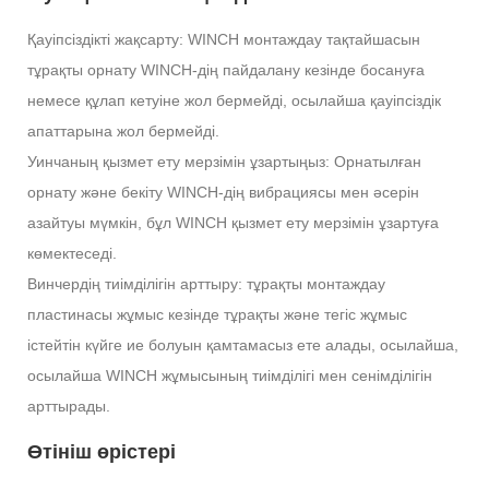
Қауіпсіздікті жақсарту: WINCH монтаждау тақтайшасын
тұрақты орнату WINCH-дің пайдалану кезінде босануға
немесе құлап кетуіне жол бермейді, осылайша қауіпсіздік
апаттарына жол бермейді.
Уинчаның қызмет ету мерзімін ұзартыңыз: Орнатылған
орнату және бекіту WINCH-дің вибрациясы мен әсерін
азайтуы мүмкін, бұл WINCH қызмет ету мерзімін ұзартуға
көмектеседі.
Винчердің тиімділігін арттыру: тұрақты монтаждау
пластинасы жұмыс кезінде тұрақты және тегіс жұмыс
істейтін күйге ие болуын қамтамасыз ете алады, осылайша,
осылайша WINCH жұмысының тиімділігі мен сенімділігін
арттырады.
Өтініш өрістері