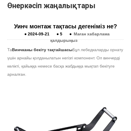
Өнеркәсіп жаңалықтары
Уинч монтаж тақтасы дегеніміз не?
●
2024-09-21
●
5
●
Маған хабарлама
қалдырыңыз
Та
Винчканы бекіту тақтайшасы
Бұл лебедкаларды орнату
үшін арнайы қолданылатын негізгі компонент. Ол винчерді
көлікті, қайыққа немесе басқа жабдыққа мықтап бекітуге
арналған.