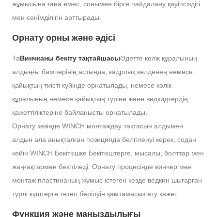
жұмысына ғана емес, сонымен бірге пайдалану қауіпсіздігі
мен сенімділігін арттырады.
Орнату орны және әдісі
Та
Винчканы бекіту тақтайшасы
Әдетте көлік құралының
алдыңғы бамперінің астында, кадрлық көлденең немесе
қайықтың тиісті күйінде орнатылады, немесе көлік
құралының немесе қайықтың түріне және ведкидтердің
қажеттіліктеріне байланысты орнатылады.
Орнату кезінде WINCH монтаждау тақтасын алдымен
алдын ала анықталған позицияда белгіленуі керек, содан
кейін WINCH Бекіткішке Бекіткіштерге, мысалы, болттар мен
жаңғақтармен бекітіледі. Орнату процесінде винчер мен
монтаж пластинаның жұмыс істеген кезде ведкин шығарған
түрлі күштерге төтеп берілуін қамтамасыз ету қажет.
Функция және маңыздылығы