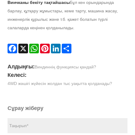
Винчканы бекіту тақтайшасы
Бұл кен орындарында
барлау, құтқару жұмыстары, кеме тарту, машина жасау,
инженерлік құрылыс және т.б. қажет болатын түрлі
салаларда кеңінен қолданылады.
Facebook
X
WhatsApp
Pinterest
LinkedIn
Share
Алдыңғы:
Виндиннің функциясы қандай?
Келесі:
4WD жәшігі жүйесін жолдан тыс уақытта қолданады?
Сұрау жіберу