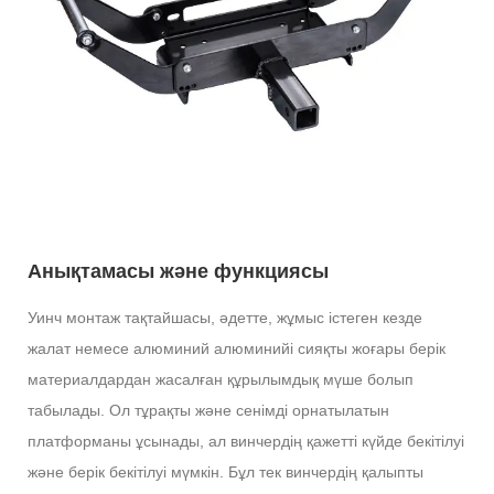
Анықтамасы және функциясы
Уинч монтаж тақтайшасы, әдетте, жұмыс істеген кезде
жалат немесе алюминий алюминийі сияқты жоғары берік
материалдардан жасалған құрылымдық мүше болып
табылады. Ол тұрақты және сенімді орнатылатын
платформаны ұсынады, ал винчердің қажетті күйде бекітілуі
және берік бекітілуі мүмкін. Бұл тек винчердің қалыпты