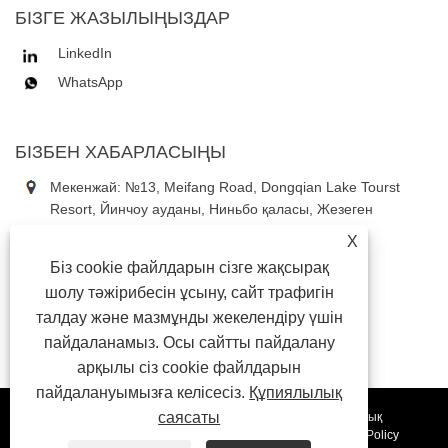
БІЗГЕ ЖАЗЫЛЫҢЫЗДАР
LinkedIn
WhatsApp
БІЗБЕН ХАБАРЛАСЫҢЫ
Мекенжай: №13, Meifang Road, Dongqian Lake Tourst
Resort, Йинчоу ауданы, Ниньбо қаласы, Жезеген
провинциясы, Қытай
X
Тел:
+86-18867637353
Біз cookie файлдарын сізге жақсырақ
Телефон:
+86-18867637353
шолу тәжірибесін ұсыну, сайт трафигін
Электрондық пошта:
daniel3@china-astauto.com
талдау және мазмұнды жекелендіру үшін
пайдаланамыз. Осы сайтты пайдалану
арқылы сіз cookie файлдарын
пайдалануымызға келісесіз.
Құпиялылық
саясаты
Авторлық құқық © 2024 Ningbo Aosite Automotive Co., Ltd. Барлық
құқықтар қорғалған.
Сілтемелер
Sitemap
RSS
XML
Privacy Policy