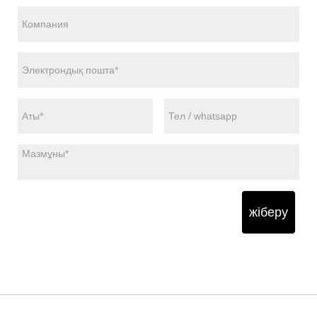
жіберу