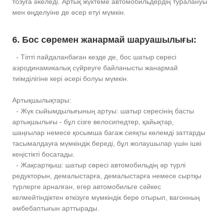
тозуға әкеледі. Артық жүктеме автомобильдердің туралануы
мен өңделуіне де әсер етуі мүмкін.
6. Бос сөремен жанармай шаруашылығы:
- Тіпті пайдаланбаған кезде де, бос шатыр сөресі
аэродинамикалық сүйреуге байланысты жанармай
тиімділігіне кері әсері болуы мүмкін.
Артықшылықтары:
- Жүк сыйымдылығының артуы: шатыр сөресінің басты
артықшылығы - бұл сізге велосипедтер, қайықтар,
шаңғылар немесе қосымша багаж сияқты көлемді заттарды
тасымалдауға мүмкіндік береді, бұл жолаушылар үшін ішкі
кеңістікті босатады.
- Жақсартқыш: шатыр сөресі автомобильдің әр түрлі
редукторын, демалыстарға, демалыстарға немесе сыртқы
түрлерге арналған, егер автомобильге сәйкес
келмейтіндіктен өткізуге мүмкіндік бере отырып, вагонның
әмбебаптығын арттырады.