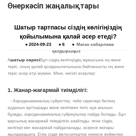
Өнеркәсіп жаңалықтары
Шатыр тартпасы сіздің көлігіңіздің
қойылымына қалай әсер етеді?
●
2024-09-23
●
6
●
Маған хабарлама
қалдырыңыз
A
шатыр сөресі
Бұл сіздің көлігіңіздің жұмысына оң және
теріс, оның қалай қолданылатынына байланысты оң және
теріс әсер етуі мүмкін. Міне, негізгі әсерлер:
1. Жанар-жағармай тиімділігі:
- Аэродинамикалық сүйреттеу: төбе сөрелері бетінің
ауданын арттырады және көлігімен тегіс ауа ағынын
бұзады, аэродинамикалық сүйреуіштер пайда болады. Бұл
қарсылық жанармай тиімділігін азайтады, яғни сіздің
көлігіңіз көп жанармай пайдаланады, әсіресе жоғары
жылдамдықта. Егер сізде велосипедтер немесе жүйкелер