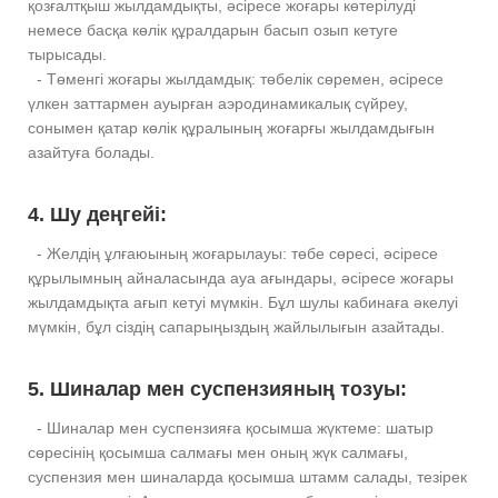
қозғалтқыш жылдамдықты, әсіресе жоғары көтерілуді
немесе басқа көлік құралдарын басып озып кетуге
тырысады.
- Төменгі жоғары жылдамдық: төбелік сөремен, әсіресе
үлкен заттармен ауырған аэродинамикалық сүйреу,
сонымен қатар көлік құралының жоғарғы жылдамдығын
азайтуға болады.
4. Шу деңгейі:
- Желдің ұлғаюының жоғарылауы: төбе сөресі, әсіресе
құрылымның айналасында ауа ағындары, әсіресе жоғары
жылдамдықта ағып кетуі мүмкін. Бұл шулы кабинаға әкелуі
мүмкін, бұл сіздің сапарыңыздың жайлылығын азайтады.
5. Шиналар мен суспензияның тозуы:
- Шиналар мен суспензияға қосымша жүктеме: шатыр
сөресінің қосымша салмағы мен оның жүк салмағы,
суспензия мен шиналарда қосымша штамм салады, тезірек