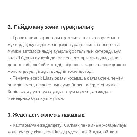
2. Пайдалану және тұрақтылық:
- Гравитацияның жоғары орталығы: шатыр сөресі мен
жүктерді қосу сіздің көлігіңіздің тұрақтылығына әсер етуі
мүмкін автомобильдің ауырлық орталығын көтереді. Бұл
көлікті бұрғылау кезінде, әсіресе жоғары жылдамдықпен
денеге көбірек бейім етеді, әсіресе жоғары жылдамдықпен
және өңдеудің нақты дәлдігін төмендетеді.
- Тежеуге әсері: Шатырдағы қосымша салмақпен, тежеу ​​
өнімділігімен, әсіресе жүк ауыр болса, әсер етуі мүмкін.
Көлік тоқтау үшін ұзақ уақыт алуы мүмкін, ал жедел
маневрлар бұзылуы мүмкін.
3. Жеделдету және жылдамдық:
- Қайтарылған жеделдету: Салмақ пенамның жоғарылауы
және сүйреу сіздің көлігіңіздің үдеуін азайтады, өйткені