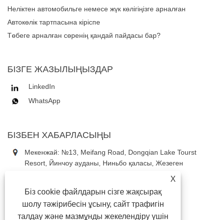
басқару үшін сенімді көлік тартпасы жүйесіне сенеді?
Неліктен автомобильге немесе жүк көлігіңізге арналған
көліктер жүйесін таңдау керек?
Автокөлік тартпасына кіріспе
Төбеге арналған сөренің қандай пайдасы бар?
БІЗГЕ ЖАЗЫЛЫҢЫЗДАР
LinkedIn
WhatsApp
БІЗБЕН ХАБАРЛАСЫҢЫ
Мекенжай: №13, Meifang Road, Dongqian Lake Tourst
Resort, Йинчоу ауданы, Ниньбо қаласы, Жезеген
провинциясы, Қытай
X
Тел:
+86-18867637353
Біз cookie файлдарын сізге жақсырақ
Телефон:
+86-18867637353
шолу тәжірибесін ұсыну, сайт трафигін
Электрондық пошта:
daniel3@china-astauto.com
талдау және мазмұнды жекелендіру үшін