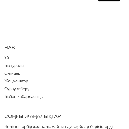
НАВ
Үй
Біз туралы
Өнімдер
Жаңалықтар
Сұрау жіберу
Бізбен хабарласыңы
СОҢҒЫ ЖАҢАЛЫҚТАР
Неліктен әрбір жол талғамайтын әуесқойлар берілістерді