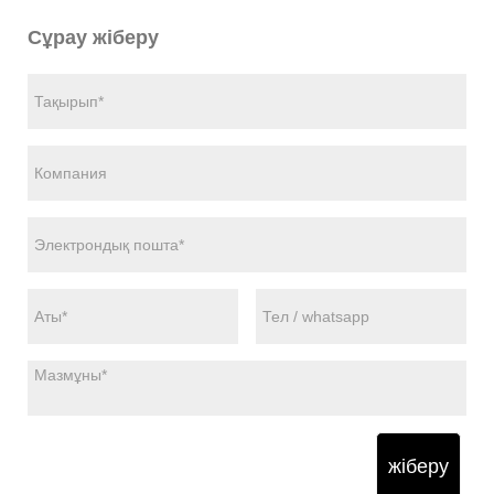
Сұрау жіберу
жіберу