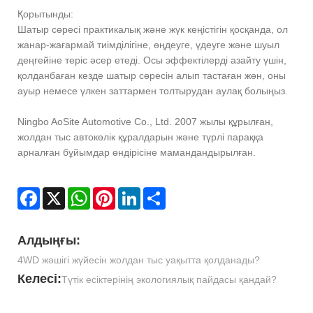
Қорытынды:
Шатыр сөресі практикалық және жүк кеңістігін қосқанда, ол
жанар-жағармай тиімділігіне, өңдеуге, үдеуге және шуыл
деңгейіне теріс әсер етеді. Осы эффектілерді азайту үшін,
қолданбаған кезде шатыр сөресін алып тастаған жөн, оны
ауыр немесе үлкен заттармен толтырудан аулақ болыңыз.
Ningbo AoSite Automotive Co., Ltd. 2007 жылы құрылған,
жолдан тыс автокөлік құралдарын және түрлі параққа
арналған бұйымдар өндірісіне мамандандырылған.
Facebook
X
WhatsApp
Pinterest
LinkedIn
Share
Алдыңғы:
4WD жәшігі жүйесін жолдан тыс уақытта қолданады?
Келесі:
Түтік есіктерінің экологиялық пайдасы қандай?