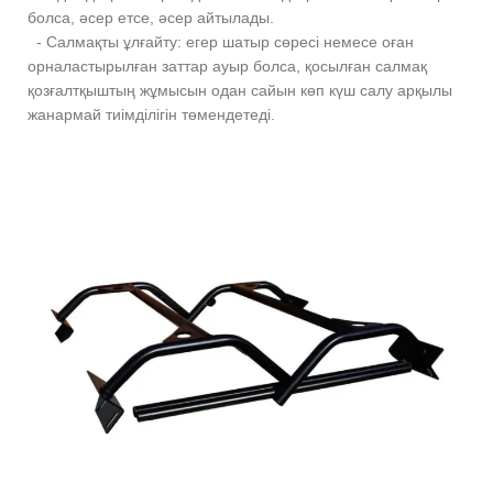
болса, әсер етсе, әсер айтылады.
- Салмақты ұлғайту: егер шатыр сөресі немесе оған
орналастырылған заттар ауыр болса, қосылған салмақ
қозғалтқыштың жұмысын одан сайын көп күш салу арқылы
жанармай тиімділігін төмендетеді.